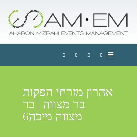
אהרון מזרחי הפקות
בר מצווה | בר
מצווה מיכה6