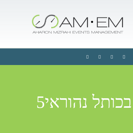
כותל נהוראי5