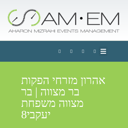
אהרון מזרחי הפקות
בר מצווה | בר
מצווה משפחת
יעקבי8