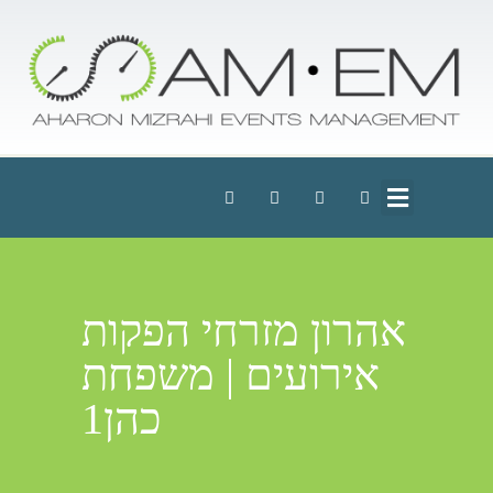
אהרון מזרחי הפקות
אירועים | משפחת
כהן1