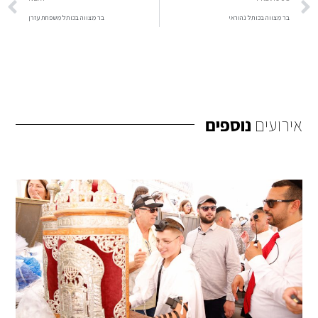
בר מצווה בכותל נהוראי
בר מצווה בכותל ‎⁨משפחת עזרן
אירועים
נוספים