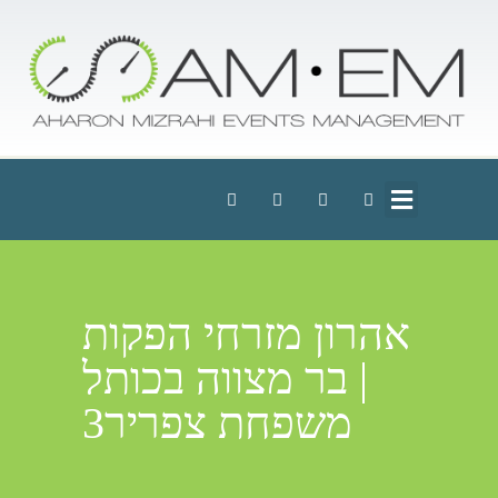
אהרון מזרחי הפקות
| בר מצווה בכותל
משפחת צפריר3