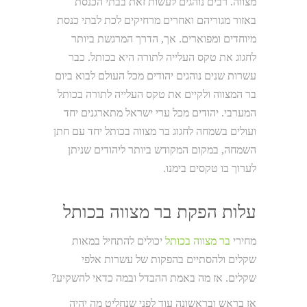
מצווה. רבים נוהגים לעשות זאת בבתי הכנסת
באזור מגוריהם ואחרים מרחיקים לכת לבתי כנסת
מיוחדים ומפוארים. אך, הדרך המרגשת ביותר
לחגוג את טקס העלייה לתורה היא בכותל. כבר
עשרות שנים נוהגים יהודים מכל העולם לבוא ביום
בר המצווה ולקיים את טקס העלייה לתורה בכותל
המערבי. יהודים מכל ערי ישראל מתארגנים יחד
ועולים בשמחה לחגוג בר מצווה בכותל יחד עם חתן
השמחה, במקום המקודש ביותר ליהודים שניתן
לערוך בו טקסים בימנו.
עלות הפקת בר מצווה בכותל
מחירי
בר מצווה בכותל
יכולים להתחיל במאות
שקלים ולהסתיים בהפקות של עשרות אלפי
שקלים. אז מה באמת ההבדל ובמה כדאי להשקיע?
אז בראש ובראשונה עוד לפני שנחליט מה יהיה