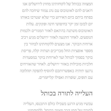
המצווה בכותל של לקוחותינו מחוץ לירושלים אנו
דואגים להם לאוטובוס עם נהג צמוד שיחכה להם
בפתח ביתם ביום האירוע כדי שלא יצטרכו באותו
יום לבזבז זמן יקר בחיפושי חינה ופקקים. עלות
האוטובוס משתנה בהתאם לאזור המגורים ולכמות
הנוסעים. לאחר ההגעה לאזור ירושלים מגיע רכיב
ארוחת הבוקר. אנו מצעים ללקוחתינו לבחור בין
מספר אופציות החל מכריכים ושתיה קלה, פריסת
בוקר בסמוך לכותל ועד לארוחת בוקר במסעדות
חלביות מובילות באזור ירושלים. לאחר שהאורחים
נרגעו תיהיה באפשרותכם להוסיף להפקה תהלוכה
עם תופים, שופרות ואפילו קלייזמרים.
העלייה לתורה בכותל
עכשיו מגיע הרגע בשבילו כולם התכנסו, העלייה
לתורה של חתן הבר מצווה בכותל. ללקוחתינו