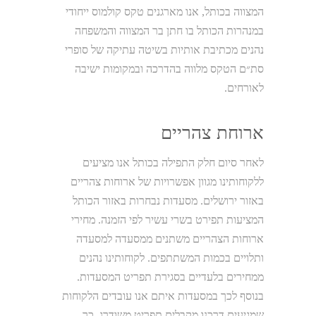
המצווה בכותל, אנו מארגנים טקס קולמוס ייחודי
במנהרות הכותל בו חתן בר המצווה והמשפחה
נהנים מכתיבת אותיות בשיטה עתיקה של סופרי
סת״ם הטקס מלווה בהדרכה ובמקומות ישיבה
לאורחים.
ארוחת צהריים
לאחר סיום חלק התפילה בכותל אנו מציעים
ללקוחותינו מגוון אפשרויות של ארוחות צהריים
באזור ירושלים. מסעדות נבחרות באזור הכותל
המציעות תפירט בשרי עשיר לפי הזמנה. מחירי
ארוחות הצהריים משתנים ממסעדה למסעדה
ותלויים בכמות המשתתפים. לקוחותינו נהנים
ממחירים בלעדיים בסגירת תפריט המסעדות.
בנוסף לכך במסעדות איתם אנו עובדים הלקוחות
שמגיעים דרכנו מקבלים תפריט משודרג. כך