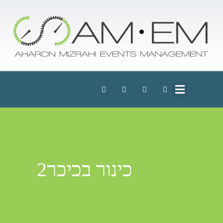
כינור בכיכר2