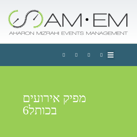
מפיק אירועים
בכותל6