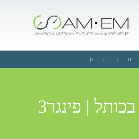
ותל | פינגר3