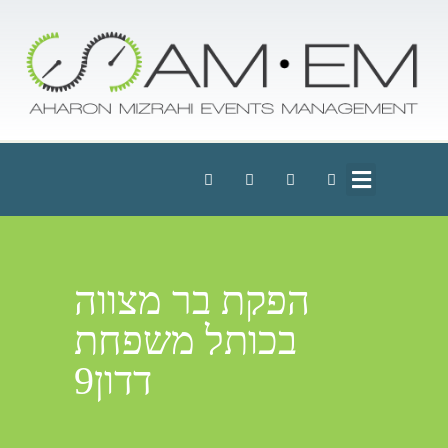
הפקת בר מצווה
בכותל משפחת
דדון9