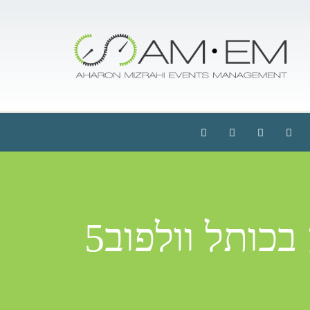
בכותל וולפוב5