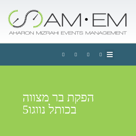
הפקת בר מצווה
בכותל נווגו5