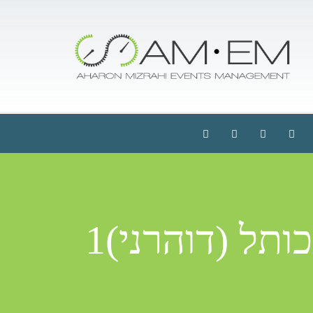
תל (דוהרני)1