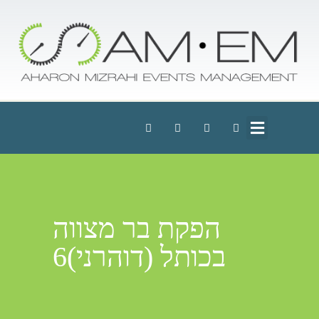
הפקת בר מצווה
בכותל (דוהרני)6