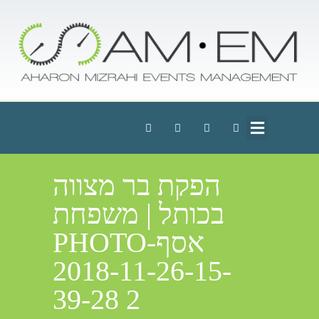
הפקת בר מצווה
בכותל | משפחת
אסףPHOTO-
2018-11-26-15-
39-28 2