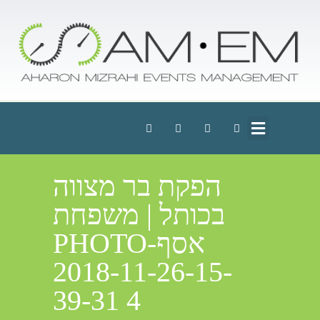
הפקת בר מצווה
בכותל | משפחת
אסףPHOTO-
2018-11-26-15-
39-31 4