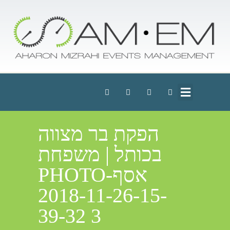
הפקת בר מצווה
בכותל | משפחת
אסףPHOTO-
2018-11-26-15-
39-32 3