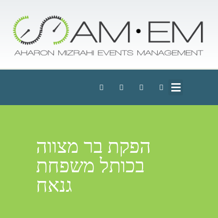
הפקת בר מצווה
בכותל משפחת
גנאח