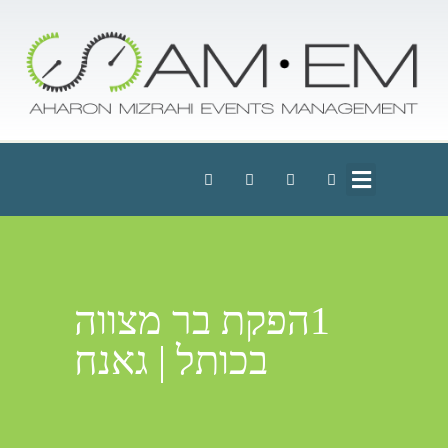
1הפקת בר מצווה
בכותל | גאנח