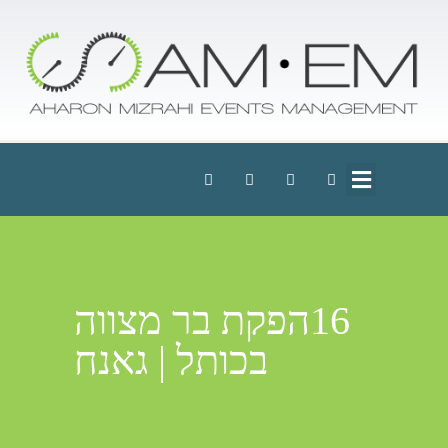
16הפקת בר מצווה
בכותל | גאנח