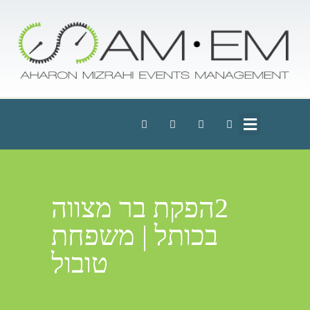
2הפקת בר מצווה
בכותל | משפחת
טובול