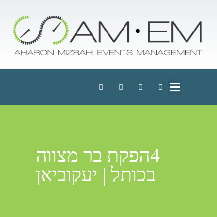
4הפקת בר מצווה
בכותל | יעקוביאן