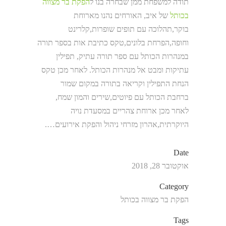
תודה למשפחת ממן שבחרה בנו ל
הפקת בר מצווה
בכותל
של איב, האורחים נהנו מארוחת
בוקר,תהלוכה עם תופים שופרות,קלרינט
וחופה,הפרחת בלונים,טקס כתיבת אות בספר תורה
במנהרות הכותל עם ספר תורה עתיק, תפילין
עתיקות ומבט אל מנהרות הכותל. לאחר מכן טקס
הנחת התפילין וקריאה בתורה במקום שמור
ברחבת הכותל עם פיוטים,שירים והמון שמח,
לאחר מכן ארוחת צהריים במסעדת נויה
היוקרתית,אהרון מזרחי ניהול והפקת אירועים….
Date
אוקטובר 28, 2018
Category
הפקת בר מצווה בכותל
Tags