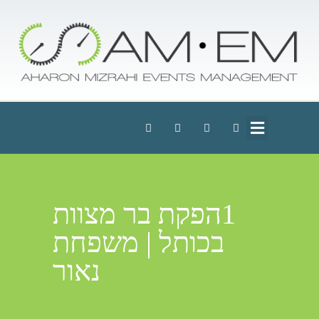
1הפקת בר מצוות
בכותל | משפחת
נאור