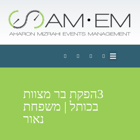
3הפקת בר מצוות
בכותל | משפחת
נאור