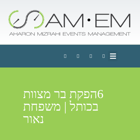
6הפקת בר מצוות
בכותל | משפחת
נאור