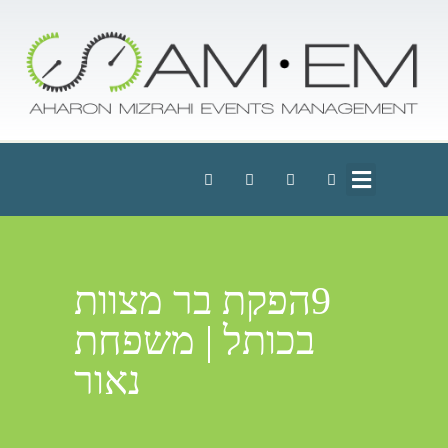
9הפקת בר מצוות
בכותל | משפחת
נאור