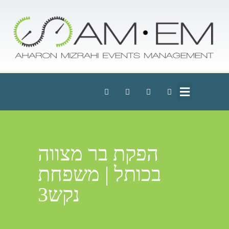
הפקת בר מצווה
בכותל | משפחת
נקש3