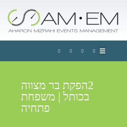
2הפקת בר מצווה
בכותל | משפחת
פתחיה