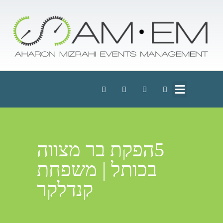
5הפקת בר מצווה
בכותל | משפחת
קנדלקר