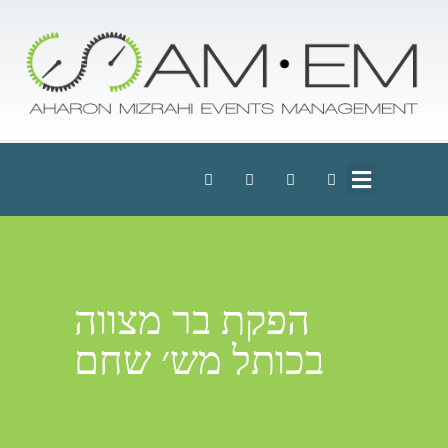
הפקת בר מצווה
בכותל מש׳ שחם