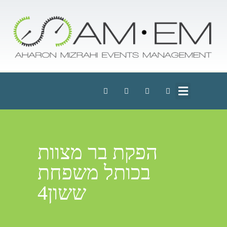
הפקת בר מצוות
בכותל משפחת
ששון4