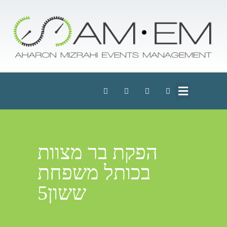
הפקת בר מצוות
בכותל משפחת
ששון5