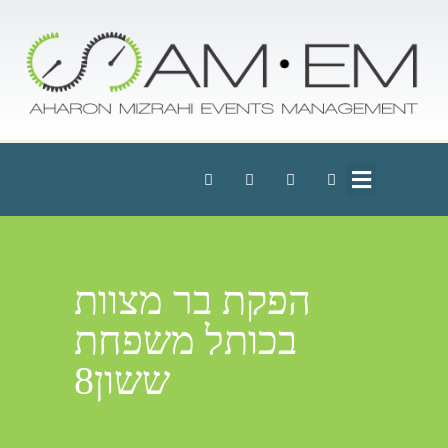
הפקת בר מצוות
בכותל משפחת
ששון8