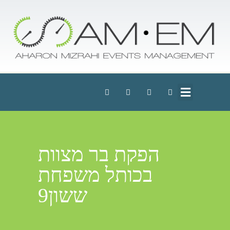
הפקת בר מצוות
בכותל משפחת
ששון9