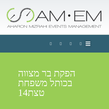
הפקת בר מצווה
בכותל משפחת
טצת14