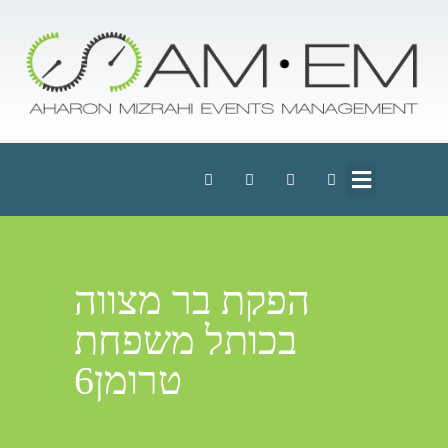
הפקת בר מצווה
בכותל משפחת
טרומן6