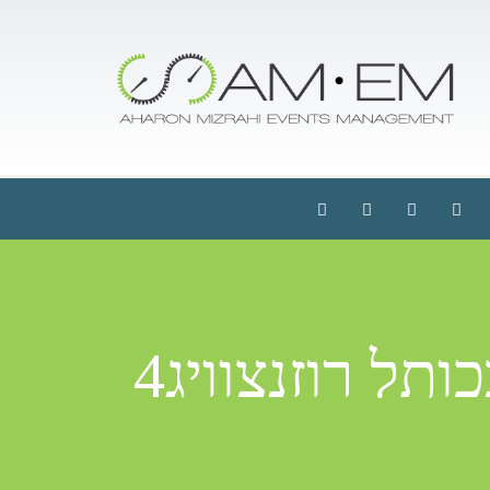
תל רוזנצוויג4