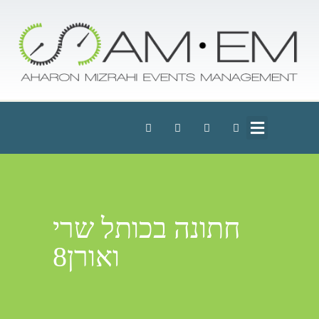
חתונה בכותל שרי
ואורן8