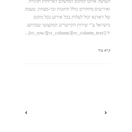
העושה אותנו למקום המושלם לארוחות חגיגיות
ואירועים מיוחדים כולל חתונות ובר-מצוות. טעמה
של דארנא יכול לעלות בכל אירוע בכל מקום
בישראל ע"י שירות הקייטרינג המקצועי שבהישג
יד.[/vc_column_text][/vc_column][/vc_row]...
קרא עוד