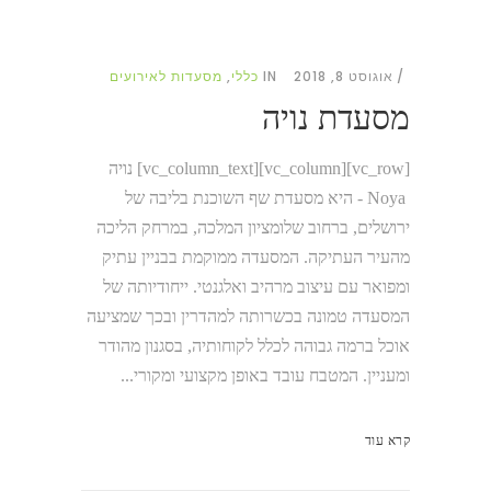
אוגוסט 8, 2018
IN
כללי
,
מסעדות לאירועים
מסעדת נויה
[vc_row][vc_column][vc_column_text] נויה
Noya - היא מסעדת שף השוכנת בליבה של
ירושלים, ברחוב שלומציון המלכה, במרחק הליכה
מהעיר העתיקה. המסעדה ממוקמת בבניין עתיק
ומפואר עם עיצוב מרהיב ואלגנטי. ייחודיותה של
המסעדה טמונה בכשרותה למהדרין ובכך שמציעה
אוכל ברמה גבוהה לכלל לקוחותיה, בסגנון מהודר
ומעניין. המטבח עובד באופן מקצועי ומקורי...
קרא עוד