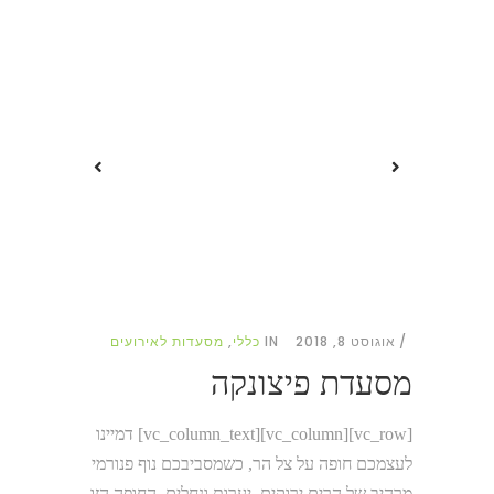
אוגוסט 8, 2018
IN
כללי
,
מסעדות לאירועים
מסעדת פיצונקה
[vc_row][vc_column][vc_column_text] דמיינו
לעצמכם חופה על צל הר, כשמסביבכם נוף פנורמי
מרהיב של הרים ירוקים, יערות ונחלים. החופה הזו