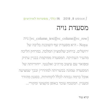
אוגוסט 8, 2018
IN
כללי
,
מסעדות לאירועים
מסעדת נויה
[vc_row][vc_column][vc_column_text] נויה
Noya - היא מסעדת שף השוכנת בליבה של
ירושלים, ברחוב שלומציון המלכה, במרחק הליכה
מהעיר העתיקה. המסעדה ממוקמת בבניין עתיק
ומפואר עם עיצוב מרהיב ואלגנטי. ייחודיותה של
המסעדה טמונה בכשרותה למהדרין ובכך שמציעה
אוכל ברמה גבוהה לכלל לקוחותיה, בסגנון מהודר
ומעניין. המטבח עובד באופן מקצועי ומקורי...
קרא עוד