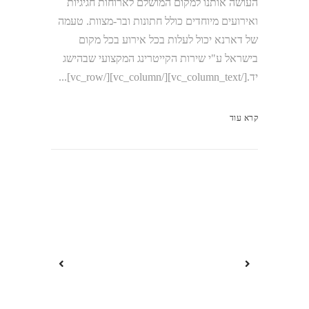
העושה אותנו למקום המושלם לארוחות חגיגיות
ואירועים מיוחדים כולל חתונות ובר-מצוות. טעמה
של דארנא יכול לעלות בכל אירוע בכל מקום
בישראל ע"י שירות הקייטרינג המקצועי שבהישג
יד.[/vc_column_text][/vc_column][/vc_row]...
קרא עוד