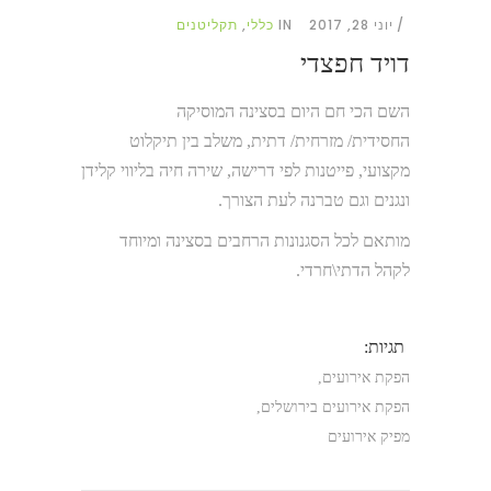
יוני 28, 2017
IN
כללי
,
תקליטנים
דויד חפצדי
השם הכי חם היום בסצינה המוסיקה
החסידית/
מזרחית/
דתית
,
משלב בין תיקלוט
מקצועי
,
פייטנות לפי דרישה
,
שירה חיה בליווי קלידן
ונגנים וגם טברנה לעת הצורך.
מותאם לכל הסגנונות הרחבים בסצינה ומיוחד
לקהל הדתי
\
חרדי.
תגיות:
הפקת אירועים
,
הפקת אירועים בירושלים
,
מפיק אירועים